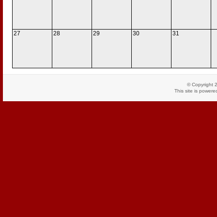
27
28
29
30
31
© Copyright 
This site is power