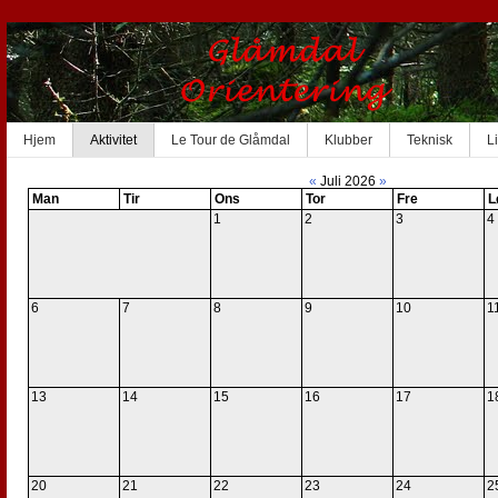
Hjem
Aktivitet
Le Tour de Glåmdal
Klubber
Teknisk
L
«
Juli 2026
»
Man
Tir
Ons
Tor
Fre
L
1
2
3
4
6
7
8
9
10
1
13
14
15
16
17
1
20
21
22
23
24
2