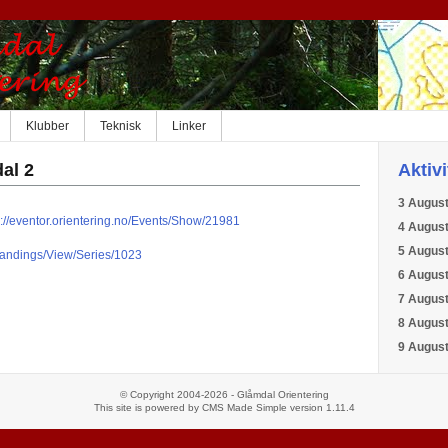
Klubber
Teknisk
Linker
al 2
Aktiv
3 Augus
s://eventor.orientering.no/Events/Show/21981
4 Augus
5 Augus
/Standings/View/Series/1023
6 Augus
7 Augus
8 Augus
9 Augus
© Copyright 2004-2026 - Glåmdal Orientering
This site is powered by
CMS Made Simple
version 1.11.4