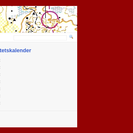
itetskalender
t
t
t
t
t
t
t