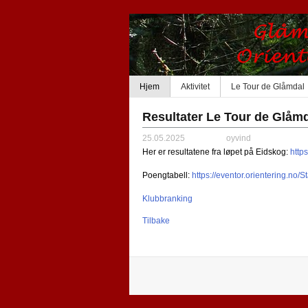
Hjem
Aktivitet
Le Tour de Glåmdal
Resultater Le Tour de Glåmd
25.05.2025
oyvind
Her er resultatene fra løpet på Eidskog:
http
Poengtabell:
https://eventor.orientering.no
Klubbranking
Tilbake