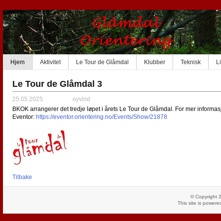
Hjem
Aktivitet
Le Tour de Glåmdal
Klubber
Teknisk
L
Le Tour de Glåmdal 3
25.05.2025
oyvind
BKOK arrangerer det tredje løpet i årets Le Tour de Glåmdal. For mer informa
Eventor:
https://eventor.orientering.no/Events/Show/21878
Tilbake
© Copyright 
This site is power