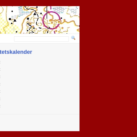
itetskalender
t
t
t
t
t
t
t