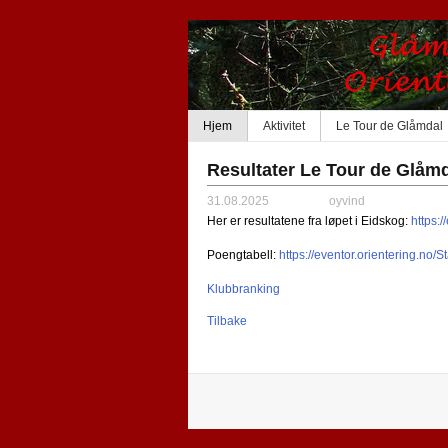
Hjem
Aktivitet
Le Tour de Glåmdal
Resultater Le Tour de Glåmd
31.08.2025
oyvind
Her er resultatene fra løpet i Eidskog:
https:
Poengtabell:
https://eventor.orientering.no
Klubbranking
Tilbake