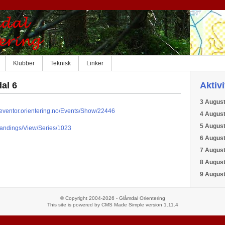
Klubber
Teknisk
Linker
al 6
Aktiv
3 Augus
//eventor.orientering.no/Events/Show/22446
4 Augus
5 Augus
/Standings/View/Series/1023
6 Augus
7 Augus
8 Augus
9 Augus
© Copyright 2004-2026 - Glåmdal Orientering
This site is powered by
CMS Made Simple
version 1.11.4