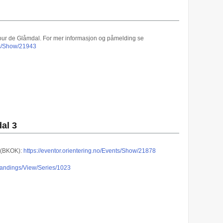
 Tour de Glåmdal. For mer informasjon og påmelding se
nts/Show/21943
al 3
r (BKOK):
https://eventor.orientering.no/Events/Show/21878
/Standings/View/Series/1023