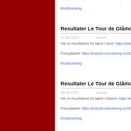
Klubbranking
Resultater Le Tour de Glåmd
07.08.2025
oyvind
Her er resultatene fra løpet i Grue:
https://e
Poengtabell:
https://eventor.orientering.no
Klubbranking
Resultater Le Tour de Glåmd
18.06.2025
oyvind
Her er resultatene fra løpet i Odalen:
https:/
Poengtabell:
https://eventor.orientering.no
Klubbranking