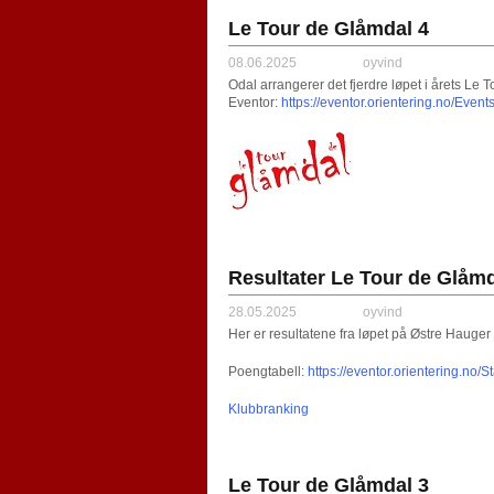
Le Tour de Glåmdal 4
08.06.2025
oyvind
Odal arrangerer det fjerdre løpet i årets Le
Eventor:
https://eventor.orientering.no/Eve
Resultater Le Tour de Glåmd
28.05.2025
oyvind
Her er resultatene fra løpet på Østre Hauge
Poengtabell:
https://eventor.orientering.no
Klubbranking
Le Tour de Glåmdal 3