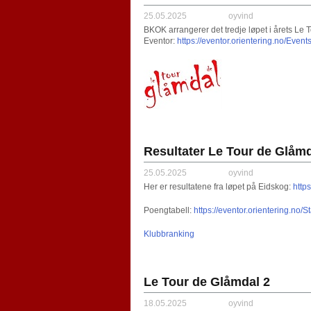
25.05.2025
oyvind
BKOK arrangerer det tredje løpet i årets Le
Eventor:
https://eventor.orientering.no/Eve
Resultater Le Tour de Glåmd
25.05.2025
oyvind
Her er resultatene fra løpet på Eidskog:
http
Poengtabell:
https://eventor.orientering.no
Klubbranking
Le Tour de Glåmdal 2
18.05.2025
oyvind