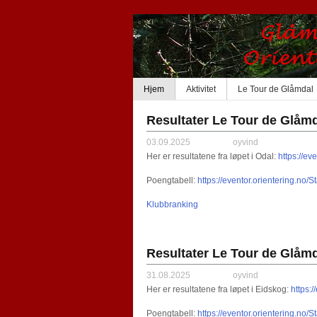
Hjem
Aktivitet
Le Tour de Glåmdal
Resultater Le Tour de Glåmd
03.09.2025
oyvind
Her er resultatene fra løpet i Odal:
https://e
Poengtabell:
https://eventor.orientering.no
Klubbranking
Resultater Le Tour de Glåmd
31.08.2025
oyvind
Her er resultatene fra løpet i Eidskog:
https:
Poengtabell:
https://eventor.orientering.no