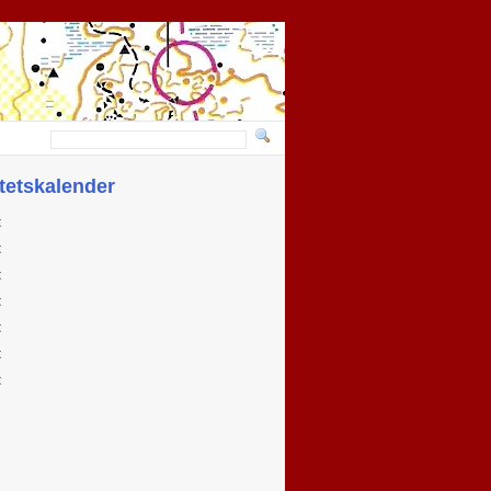
itetskalender
t
t
t
t
t
t
t