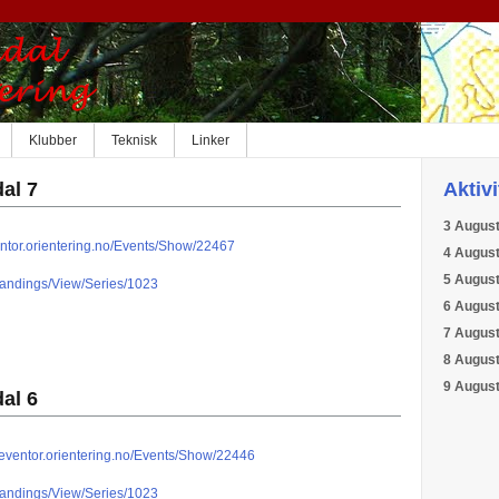
Klubber
Teknisk
Linker
al 7
Aktiv
3 Augus
ventor.orientering.no/Events/Show/22467
4 Augus
5 Augus
/Standings/View/Series/1023
6 Augus
7 Augus
8 Augus
9 Augus
al 6
//eventor.orientering.no/Events/Show/22446
/Standings/View/Series/1023