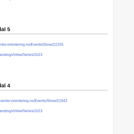
al 5
ventor.orientering.no/Events/Show/22255
/Standings/View/Series/1023
al 4
/eventor.orientering.no/Events/Show/21943
/Standings/View/Series/1023