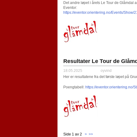
Det andre løpet i årets Le Tour de Glåmdal 
Eventor:
https://eventor.orientering.no/Events/Show/
Resultater Le Tour de Glåmd
18.05.2025
oyvind
Her er resultatene fra det første løpet på Gru
Poengtabell:
https://eventor.orientering.no
Side 1 av 2
>
>>