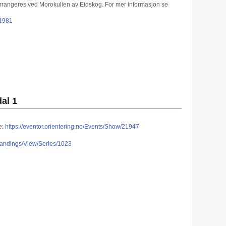
arrangeres ved Morokulien av Eidskog. For mer informasjon se
21981
al 1
e:
https://eventor.orientering.no/Events/Show/21947
/Standings/View/Series/1023