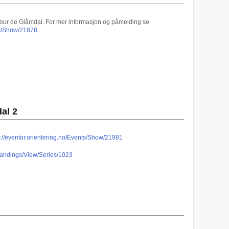
 Tour de Glåmdal. For mer informasjon og påmelding se
nts/Show/21878
al 2
s://eventor.orientering.no/Events/Show/21981
/Standings/View/Series/1023