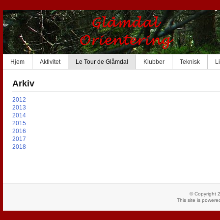
Hjem
Aktivitet
Le Tour de Glåmdal
Klubber
Teknisk
L
Arkiv
2012
2013
2014
2015
2016
2017
2018
© Copyright 
This site is power