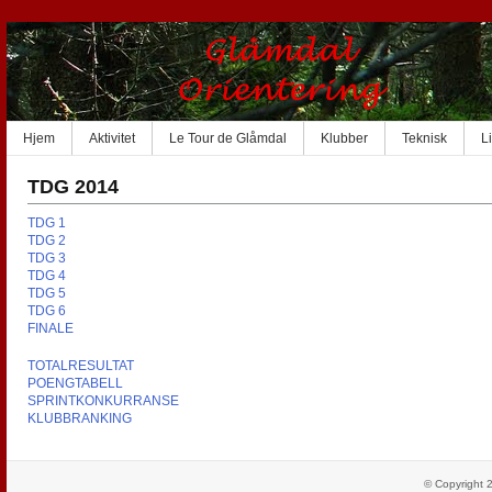
Hjem
Aktivitet
Le Tour de Glåmdal
Klubber
Teknisk
L
TDG 2014
TDG 1
TDG 2
TDG 3
TDG 4
TDG 5
TDG 6
FINALE
TOTALRESULTAT
POENGTABELL
SPRINTKONKURRANSE
KLUBBRANKING
© Copyright 